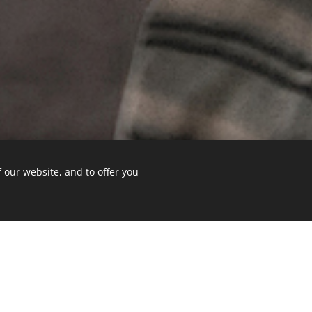
 our website, and to offer you
Ge
ite was made with Webnode.
Create your own
for free today!