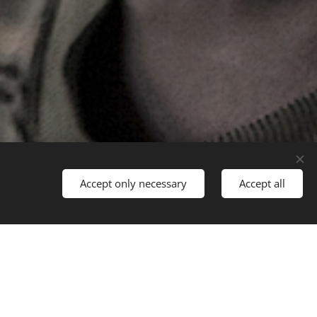
Accept only necessary
Accept all
t started